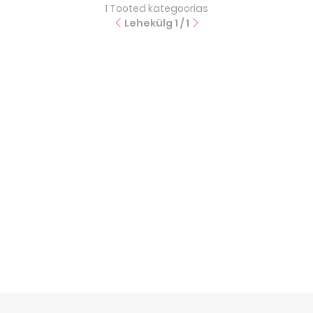
1
Tooted kategoorias
Lehekülg
1
/
1