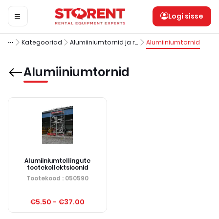
Logi sisse
Kategooriad
Alumiiniumtornid ja redelid
Alumiiniumtornid
Alumiiniumtornid
Alumiiniumtellingute
tootekollektsioonid
Tootekood
: 050590
€5.50
-
€37.00