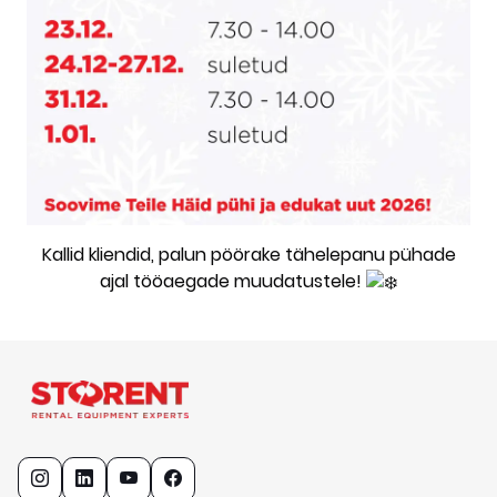
Kallid kliendid, palun pöörake tähelepanu pühade
ajal tööaegade muudatustele!