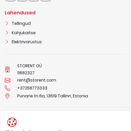
Lahendused
Tellingud
Kahjukaitse
Elektrivarustus
STORENT OÜ
1
1
6
8
2
3
2
7
rent@storent.com
+37258773333
Punane tn 6a, 13619 Tallinn, Estonia
Privaatsuspõhimõtted
Tingimused