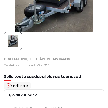
GENERAATORID, DIISEL JÄRELVEETAV HAAGIS
Tootekood
:
Inmesol IVRN-220
Selle toote saadaval olevad teenused
Kindlustus
1
/
2
Vali kuupäev