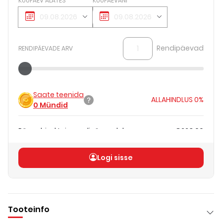
KUUPÄEV ALATES
KUUPÄEVANI
Rendipäevad
RENDIPÄEVADE ARV
Saate teenida
ALLAHINDLUS
0%
0
Mündid
Päevahind teie rendipäevadele
€223.00
Koguhind
(
ilma KM-ta
)
€223.00
Logi sisse
Tooteinfo