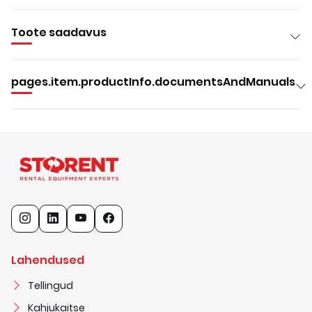
Toote saadavus
pages.item.productInfo.documentsAndManuals
Lahendused
Tellingud
Kahjukaitse