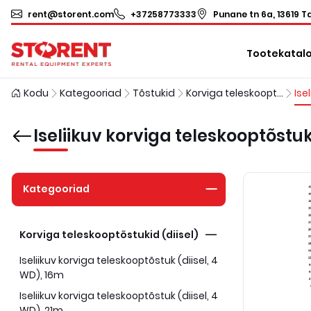
rent@storent.com
+37258773333
Punane tn 6a, 13619 Ta
Tootekatal
Kodu
Kategooriad
Tõstukid
Korviga teleskooptõstukid (diisel)
Iseliikuv korviga teleskooptõstuk
Kategooriad
Korviga teleskooptõstukid (diisel)
Iseliikuv korviga teleskooptõstuk (diisel, 4
WD), 16m
Iseliikuv korviga teleskooptõstuk (diisel, 4
WD), 21m