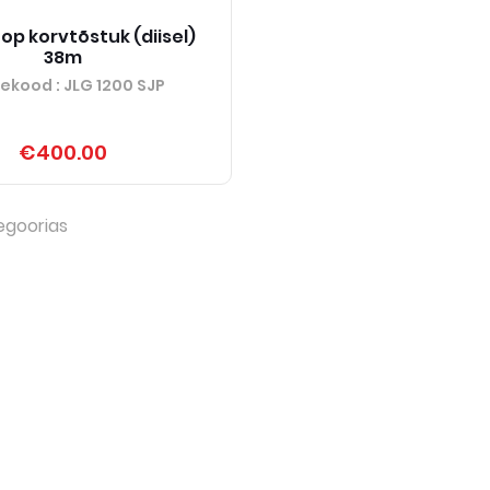
op korvtõstuk (diisel)
38m
tekood
: JLG 1200 SJP
€400.00
egoorias