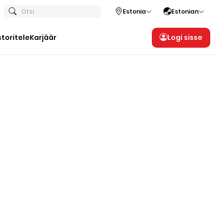
Otsi
Estonia
Estonian
storitele
Karjäär
Logi sisse