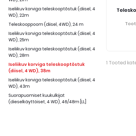
Iseliikuv korviga teleskooptõstuk (diisel, 4
Telesko
WD), 22m
Too
Teleskooppoom (diisel, 4WD), 24 m
Iseliikuv korviga teleskooptõstuk (diisel, 4
WD), 25m
Iseliikuv korviga teleskooptõstuk (diisel, 4
WD), 28m
1
Tooted kat
Iseliikuv korviga teleskooptõstuk
(diisel, 4 WD), 38m
Iseliikuv korviga teleskooptõstuk (diisel, 4
WD), 43m
Suorapuomiset kuukulkijat
(dieselkäyttöiset, 4 WD), 46/48m [LL]