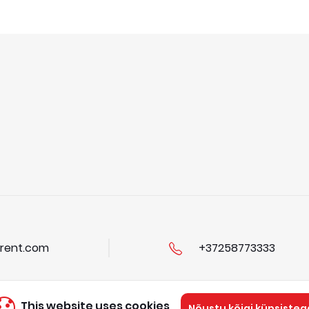
rent.com
+37258773333
This website uses cookies
Nõustu kõigi küpsisteg