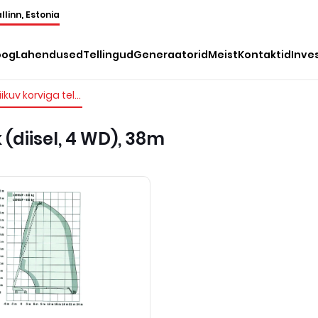
llinn, Estonia
oog
Lahendused
Tellingud
Generaatorid
Meist
Kontaktid
Inve
Iseliikuv korviga teleskooptõstuk (diisel, 4 WD), 38m
 (diisel, 4 WD), 38m