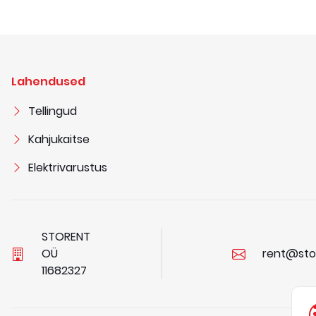
Lahendused
Tellingud
Kahjukaitse
Elektrivarustus
STORENT
OÜ
rent@sto
1
1
6
8
2
3
2
7