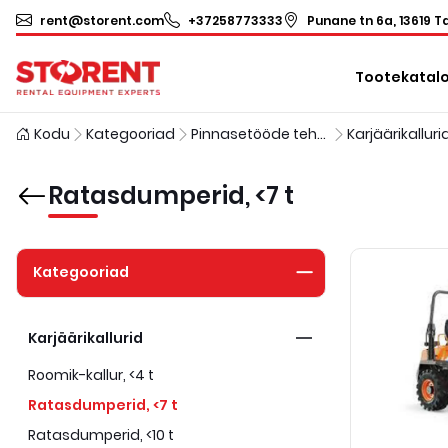
rent@storent.com
+37258773333
Punane tn 6a, 13619 Ta
Tootekatal
Kodu
Kategooriad
Pinnasetööde tehnika
Karjäärikalluri
Ratasdumperid, <7 t
Kategooriad
Karjäärikallurid
Roomik-kallur, <4 t
Ratasdumperid, <7 t
Ratasdumperid, <10 t