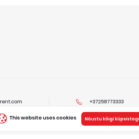
rent.com
+37258773333
This website uses cookies
Nõustu kõigi küpsisteg