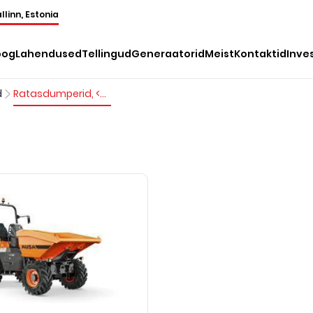
llinn, Estonia
oog
Lahendused
Tellingud
Generaatorid
Meist
Kontaktid
Inve
d
Ratasdumperid, <7 t