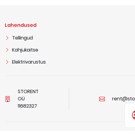
Lahendused
Tellingud
Kahjukaitse
Elektrivarustus
STORENT
OÜ
rent@sto
1
1
6
8
2
3
2
7