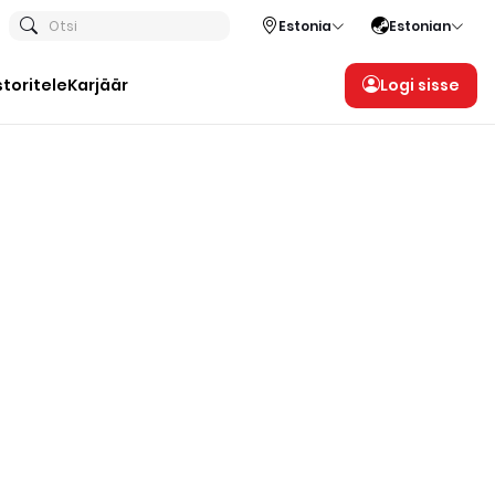
Otsi
Estonia
Estonian
storitele
Karjäär
Logi sisse