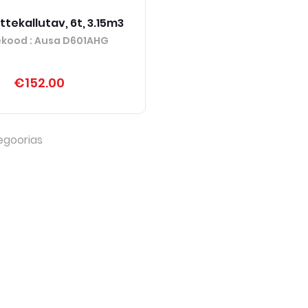
ettekallutav, 6t, 3.15m3
ekood
: Ausa D601AHG
€152.00
egoorias