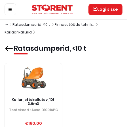
Logi sisse
Ratasdumperid, <10 t
Pinnasetööde tehnika
Karjäärikallurid
Ratasdumperid, <10 t
Kallur, ettekallutav, 10t,
3.9m3
Tootekood
: Ausa D1001APG
€160.00