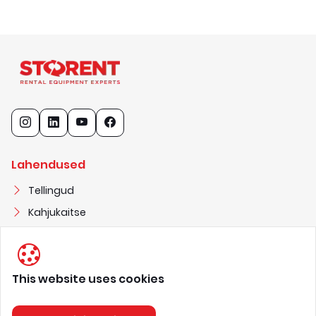
Lahendused
Tellingud
Kahjukaitse
Elektrivarustus
This website uses cookies
STORENT OÜ
1
1
6
8
2
3
2
7