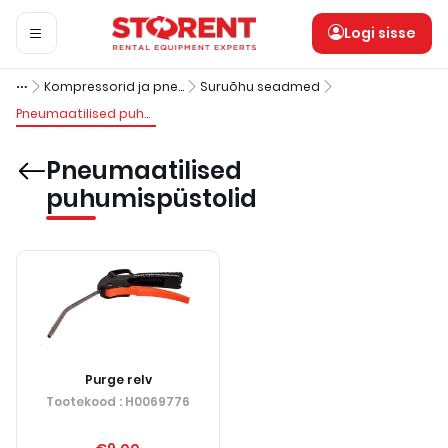
Logi sisse
Kompressorid ja pneumoinstrumendid
Suruõhu seadmed
Pneumaatilised puhumispüstolid
Pneumaatilised
puhumispüstolid
Purge relv
Tootekood
: H0069776