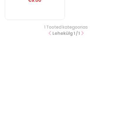
€9.00
1
Tooted kategoorias
Lehekülg
1
/
1