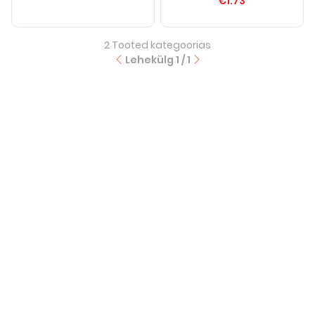
€1.73
2
Tooted kategoorias
Lehekülg
1
/
1