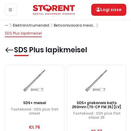
Logi sisse
Elektriinstrumendid
Betoonivasara meislikomplekt
SDS Plus lapikmeisel
SDS Plus lapikmeisel
SDS+ meisel
SDS+ plakanais kalts
250mm (TE-CP FM 25) [LV]
Tootekood
: SDS plus flat
chisel
Tootekood
: SDS plus flat
chisel 25
€1.76