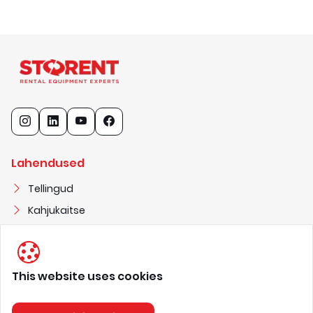
Lahendused
Tellingud
Kahjukaitse
Elektrivarustus
This website uses cookies
STORENT OÜ
1
1
6
8
2
3
2
7