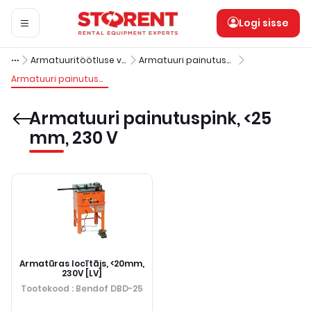
Logi sisse
Armatuuritöötluse varustus
Armatuuri painutuspingid elektrilised
Armatuuri painutuspink, <25 mm, 230 V
Armatuuri painutuspink, <25
mm, 230 V
Armatūras locītājs, <20mm,
230V [LV]
Tootekood
: Bendof DBD-25