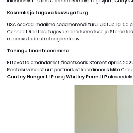
laiendamist,“ ütles Connect Rentalsi tegevjuht
Cody Ca
Kasumlik ja tugeva kasvuga turg
USA osakaal maailma seadmerendi turul ulatub ligi 60 pr
Connect Rentalsi tugeva klienditunnetuse ja Storenti l
et saavutada strateegiline kasv.
Tehingu finantseerimine
Ettevõtte omandamist finantseeris Storent aprillis 2025
Rentalsi vahelist uut partnerlust koordineeris Mike Crou
Cantey Hanger LLP
ning
Whitley Penn LLP
ülesandeks