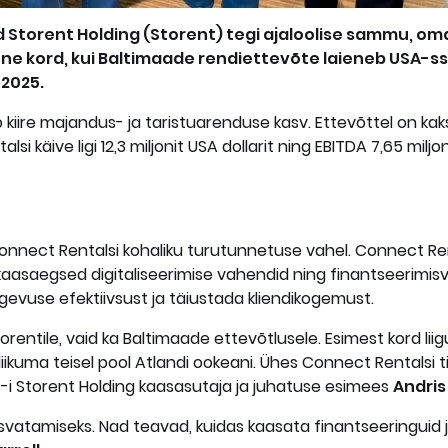
id Storent Holding (Storent) tegi ajaloolise sammu, 
ne kord, kui Baltimaade rendiettevõte laieneb USA-sse
 2025.
ire majandus- ja taristuarenduse kasv. Ettevõttel on kaks
si käive ligi 12,3 miljonit USA dollarit ning EBITDA 7,65 milj
onnect Rentalsi kohaliku turutunnetuse vahel. Connect Re
kaasaegsed digitaliseerimise vahendid ning finantseerimis
gevuse efektiivsust ja täiustada kliendikogemust.
torentile, vaid ka Baltimaade ettevõtlusele. Esimest kord 
iikuma teisel pool Atlandi ookeani. Ühes Connect Rentalsi
AS-i Storent Holding kaasasutaja ja juhatuse esimees
Andris
atamiseks. Nad teavad, kuidas kaasata finantseeringuid ja