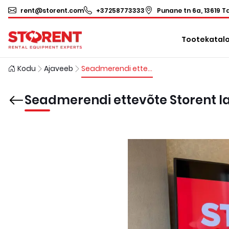
rent@storent.com
+37258773333
Punane tn 6a, 13619 Ta
Tootekatal
Kodu
Ajaveeb
Seadmerendi ettevõte Storent laieneb USA-sse
Seadmerendi ettevõte Storent l