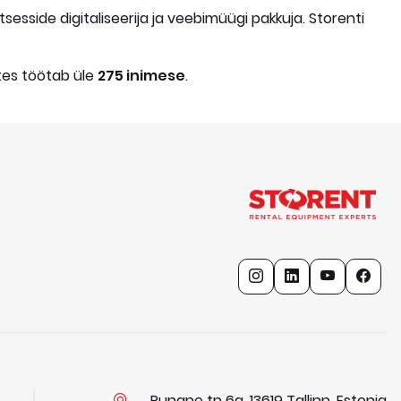
sesside digitaliseerija ja veebimüügi pakkuja. Storenti
etes töötab üle
275 inimese
.
Punane tn 6a, 13619 Tallinn, Estonia