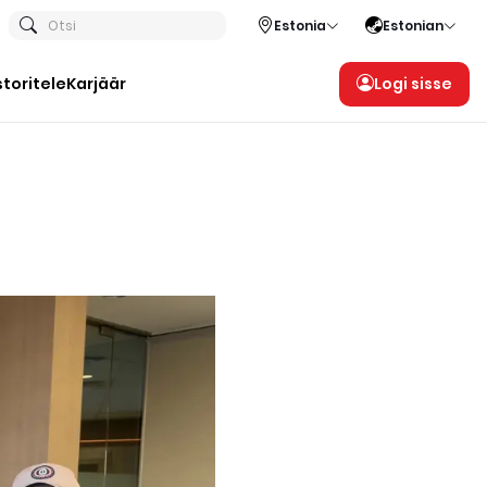
Otsi
Estonia
Estonian
storitele
Karjäär
Logi sisse