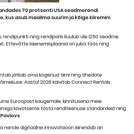
omandades 70 protsenti USA seadmerendi
, kus asub maailma suurim ja kõige kiiremini
 rendipunkti ning rendiparki kuulub üle 1250 seadme.
onit. Ettevõtte laienemisplaanid on juba töös ning
ntals jätkab oma kogenud tiimi ning tihedate
võimekuse. Aastal 2026 käivitab Connect Rentals
liigume Euroopast kaugemale, kinnitusena meie
 tiimiga kavatseme tõsta renditeenuse standardeid ning
 Pavlovs
.
 nende digitaalne innovatsioon kiirendab äri