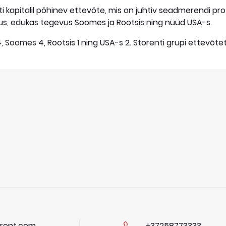
 kapitalil põhinev ettevõte, mis on juhtiv seadmerendi prot
edus, edukas tegevus Soomes ja Rootsis ning nüüd USA-s.
is 4, Soomes 4, Rootsis 1 ning USA-s 2. Storenti grupi ettevõt
rent.com
+37258773333