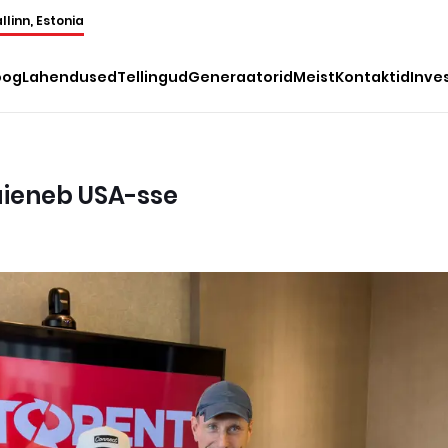
llinn, Estonia
oog
Lahendused
Tellingud
Generaatorid
Meist
Kontaktid
Inve
aieneb USA-sse