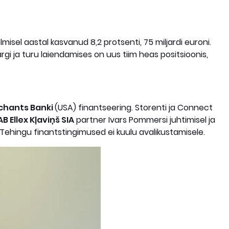
isel aastal kasvanud 8,2 protsenti, 75 miljardi euroni.
i ja turu laiendamises on uus tiim heas positsioonis,
rchants Banki
(USA) finantseering. Storenti ja Connect
AB Ellex Kļaviņš SIA
partner Ivars Pommersi juhtimisel ja
 Tehingu finantstingimused ei kuulu avalikustamisele.