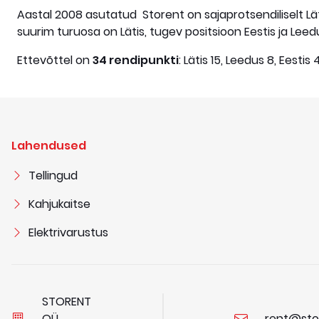
Aastal 2008 asutatud Storent on sajaprotsendiliselt Läti
suurim turuosa on Lätis, tugev positsioon Eestis ja Le
Ettevõttel on
34 rendipunkti
: Lätis 15, Leedus 8, Eest
Lahendused
Tellingud
Kahjukaitse
Elektrivarustus
STORENT
OÜ
rent@sto