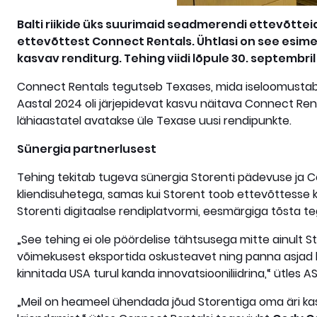
Balti riikide üks suurimaid seadmerendi ettevõtte
ettevõttest Connect Rentals. Ühtlasi on see esime
kasvav renditurg. Tehing viidi lõpule 30. septembril
Connect Rentals tegutseb Texases, mida iseloomustab ki
Aastal 2024 oli järjepidevat kasvu näitava Connect Rental
lähiaastatel avatakse üle Texase uusi rendipunkte.
Sünergia partnerlusest
Tehing tekitab tugeva sünergia Storenti pädevuse ja C
kliendisuhetega, samas kui Storent toob ettevõttesse 
Storenti digitaalse rendiplatvormi, eesmärgiga tõsta te
„See tehing ei ole pöördelise tähtsusega mitte ainult S
võimekusest eksportida oskusteavet ning panna asjad l
kinnitada USA turul kanda innovatsiooniliidrina,“ ütles 
„Meil on heameel ühendada jõud Storentiga oma äri kasv