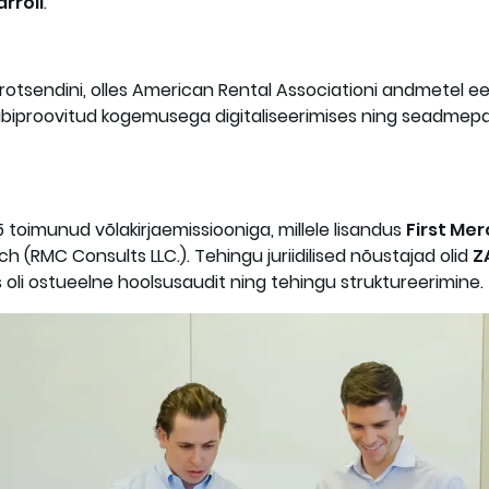
rroll
.
otsendini, olles American Rental Associationi andmetel eelm
äbiproovitud kogemusega digitaliseerimises ning seadmeparg
 toimunud võlakirjaemissiooniga, millele lisandus
First Me
ch (RMC Consults LLC.). Tehingu juriidilised nõustajad olid
Z
 oli ostueelne hoolsusaudit ning tehingu struktureerimine.